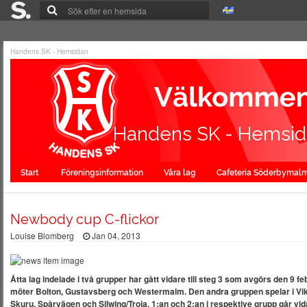
Handens SK - Hemsidan
Handens SK - Hemsi
Start
Föreningsinformation
Våra lag
Cafeteria Söderbymal
Newbody cup C-flickor
Louise Blomberg
Jan 04, 2013
Åtta lag indelade i två grupper har gått vidare till steg 3 som avgörs den 9 fe
möter Bolton, Gustavsberg och Westermalm. Den andra gruppen spelar i Vik
Skuru, Spårvägen och Silwing/Troja. 1:an och 2:an i respektive grupp går vida