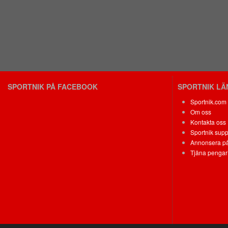
SPORTNIK PÅ FACEBOOK
SPORTNIK L
Sportnik.com
Om oss
Kontakta oss
Sportnik supp
Annonsera på
Tjäna pengar