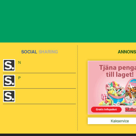
SOCIAL
SHARING
ANNONS
N
P
Kakservice