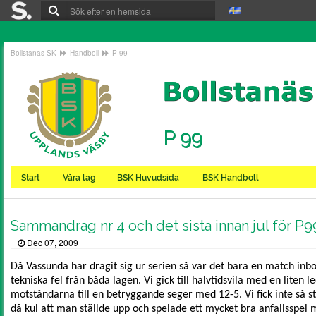
Bollstanäs SK
Handboll
P 99
P 99
Start
Våra lag
BSK Huvudsida
BSK Handboll
Sammandrag nr 4 och det sista innan jul för P9
Dec 07, 2009
Då Vassunda har dragit sig ur serien så var det bara en match inb
tekniska fel från båda lagen. Vi gick till halvtidsvila med en liten 
motståndarna till en betryggande seger med 12-5. Vi fick inte så 
då kul att man ställde upp och spelade ett mycket bra anfallsspel m