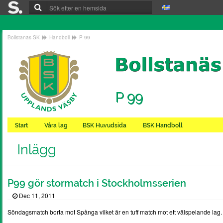
Bollstanäs SK
Handboll
P 99
P 99
Start
Våra lag
BSK Huvudsida
BSK Handboll
Inlägg
P99 gör stormatch i Stockholmsserien
Dec 11, 2011
Söndagsmatch borta mot Spånga vilket är en tuff match mot ett välspelande lag.