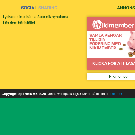
SOCIAL
SHARING
ANNONS
Lyckades inte hämta Sportnik nyheterna.
Läs dem här istället
Nikimember
Denna webbplats lagrar kakor på din dator.
Läs mer
Copyright Sportnik AB 2026