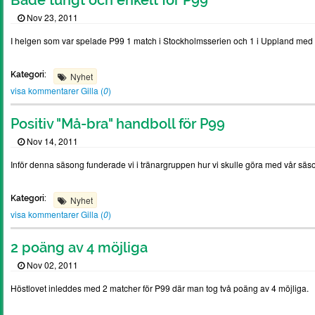
Både tungt och enkelt för P99
Nov 23, 2011
I helgen som var spelade P99 1 match i Stockholmsserien och 1 i Uppland med 
Kategori:
Nyhet
visa kommentarer
Gilla (
0
)
Positiv "Må-bra" handboll för P99
Nov 14, 2011
Inför denna säsong funderade vi i tränargruppen hur vi skulle göra med vår säs
Kategori:
Nyhet
visa kommentarer
Gilla (
0
)
2 poäng av 4 möjliga
Nov 02, 2011
Höstlovet inleddes med 2 matcher för P99 där man tog två poäng av 4 möjliga.