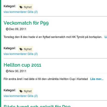
Kategori:
Nyhet
visa kommentarer
Gilla (
0
)
Veckomatch för P99
Dec 09, 2011
Torsdag den 8 dec hade vi en flyttad seriematch mot HK Tyrold på bortaplan.
L
Kategori:
Nyhet
visa kommentarer
Gilla (
0
)
Hellton cup 2011
Nov 30, 2011
För andra året i rad åkte vi till den utmärkta Hellton Cup i Karlstad
Läs mer...
Kategori:
Nyhet
visa kommentarer
Gilla (
0
)