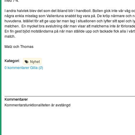
med 7-4.
I andra halvlek blev det som det ibland blir i handboll. Bollen gick inte vår vä
några enkla misstag som Vallentuna snabbt tog vara på. De kröp närmare och när
huvudena. Istället för att ge upp tar man tag i situationen och lyfter sitt spel oc
matchen. En mycket bra avslutning där man visar att matcherna inte är förlorade 
En fin gest bjöd motståndarna på när man ställde upp och tackade fick alla i vårt 
match.
Matz och Thomas
Kategori:
Nyhet
0 kommentarer
Gilla (
0
)
Kommentarer
Kommentarsfunktionaliteten är avstängd