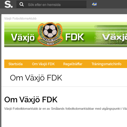
Växjö Fotbolldomarklubb
Startsida
Om Växjö FDK
Regelträffar
Träningsmatchinfo
Om Växjö FDK
Om Växjö FDK
Växjö Fotbolldomarklubb är en av Smålands fotbollsdomarklubbar med utgångspunkt i Vä