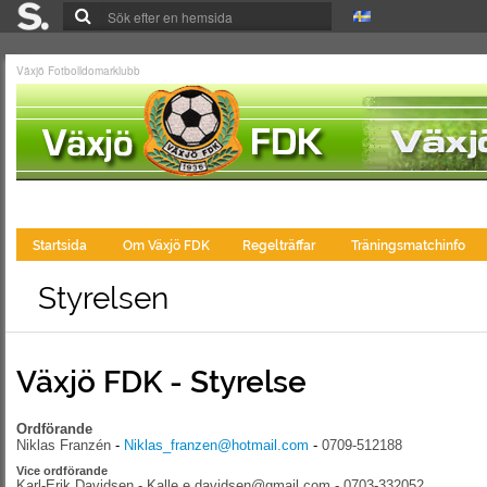
Växjö Fotbolldomarklubb
Startsida
Om Växjö FDK
Regelträffar
Träningsmatchinfo
Styrelsen
Växjö FDK - Styrelse
Ordförande
Niklas Franzén
-
Niklas_franzen@hotmail.com
-
0709-512188
Vice ordförande
Karl-Erik Davidsen - Kalle.e.davidsen@gmail.com
- 0703-332052