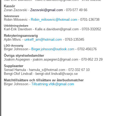
Kassör
Zoran Zezovski -
Zezovski@gmail.com
- 070-577 49 66
Sekreterare
Robin Milosevic -
Robin_milosevic@hotmail.com
- 0701-136738
Utbildningsledare
Karl-Erik Davidsen -
Kalle.e.davidsen@gmail.com
- 0703-332052
Rekryteringsansvarig
Ajdin Mlivic -
unkeff_am@hotmail.com
- 0763-135345
LDO-Ansvarig
Birger Johnsson
-
Birger.johsson@outlook.com
-
0702-456176
Övriga styrelseledamöter
Joakim Aspegren - joakim.aspegren1@gmail.com - 070-952 23 29
Suppleanter
Senad Hamula - hamula_s@hotmail.com - 072-332 67 10
Bengt-Olof Lindvall - bengt-olof.lindvall@vaxjo.se
Matchtillsättare och tillsättare av återbudsmatcher
Birger Johnsson -
Tillsattning.vfdk@gmail.com