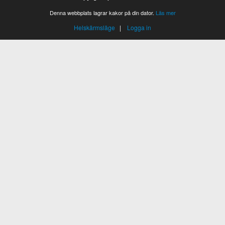
Denna webbplats lagrar kakor på din dator.
Läs mer
Helskärmsläge
|
Logga in