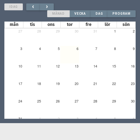
IDAG
MÅNAD
VECKA
DAG
PROGRAM
mån
tis
ons
tor
fre
lör
sön
27
28
29
30
31
1
2
3
4
5
6
7
8
9
10
11
12
13
14
15
16
17
18
19
20
21
22
23
24
25
26
27
28
29
30
31
1
2
3
4
5
6