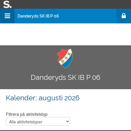
Danderyds SK IB P 06
Danderyds SK Fotboll
Danderyds SK Innebandy
Danderyds SK IB P 06
Danderyds SK IB P 06
Kalender
: augusti 2026
Filtrera på aktivitetstyp