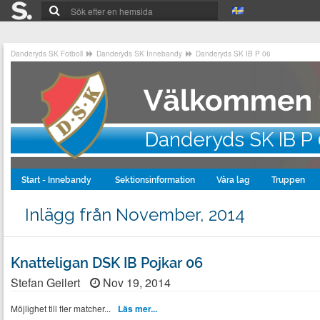
Danderyds SK Fotboll
Danderyds SK Innebandy
Danderyds SK IB P 06
Danderyds SK IB P
Start - Innebandy
Sektionsinformation
Våra lag
Truppen
Inlägg från November, 2014
Knatteligan DSK IB Pojkar 06
Stefan Geilert
Nov 19, 2014
Möjlighet till fler matcher...
Läs mer...