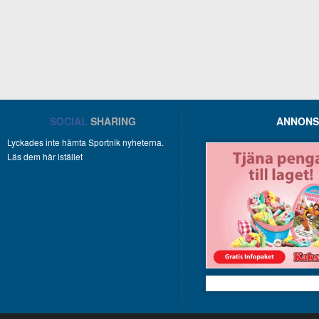
SOCIAL
SHARING
ANNONS
Lyckades inte hämta Sportnik nyheterna.
Läs dem här istället
Kakservice