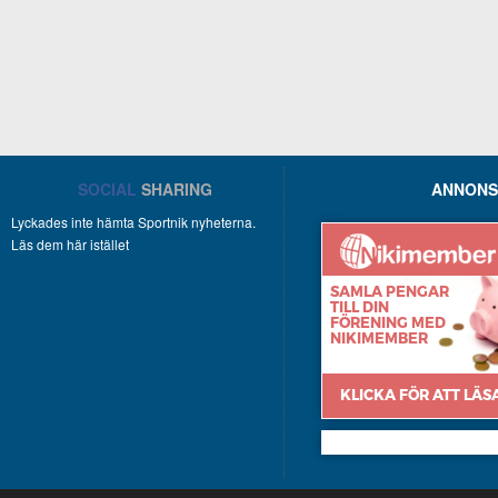
SOCIAL
SHARING
ANNONS
Lyckades inte hämta Sportnik nyheterna.
Läs dem här istället
Nikimember