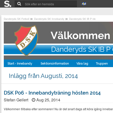
Danderyds SK Fotboll
Danderyds SK Innebandy
Danderyds SK IB P 06
Danderyds SK IB P
Start - Innebandy
Sektionsinformation
Våra lag
Truppen
Inlägg från Augusti, 2014
DSK P06 - Innebandyträning hösten 2014
Stefan Geilert
Aug 25, 2014
Välkommen tillbaka efter sommaren! Nu är det snart dags att köra igång inneba