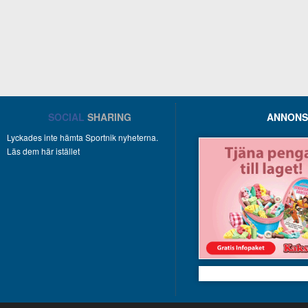
SOCIAL
SHARING
ANNONS
Lyckades inte hämta Sportnik nyheterna.
Läs dem här istället
Kakservice