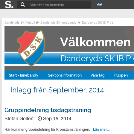
Danderyds SK Fotboll
Danderyds SK Innebandy
Danderyds SK IB P 06
Danderyds SK IB P
Start - Innebandy
Sektionsinformation
Våra lag
Truppen
Inlägg från September, 2014
Gruppindelning tisdagsträning
Stefan Geilert
Sep 15, 2014
Här kommer gruppindelning för Kronstamsträningen.
Läs mer...