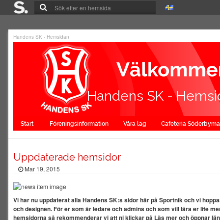
Handens SK - Hemsidan
Handens SK - Hemsi
Start
Föreningsinformation
Våra lag
Cafeteria Söderbym
Uppdaterade hemsidor
Mar 19, 2015
Vi har nu uppdaterat alla Handens SK:s sidor här på Sportnik och vi hoppa
och designen. För er som är ledare och admins och som vill lära er lite
hemsidorna så rekommenderar vi att ni klickar på Läs mer och öppnar länk