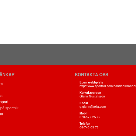
LÄNKAR
KONTAKTA OSS
Egen webbplats
om
http://www.sportnik.com/handbollihande
Kontaktperson
ss
Glenn Gustafsson
pport
Epost
g.glenn@telia.com
på sportnik
ar
Mobil
070-577 25 99
Telefon
08-745 03 73