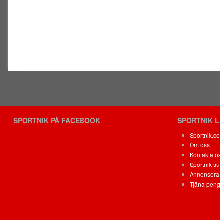
SPORTNIK PÅ FACEBOOK
SPORTNIK 
Sportnik.c
Om oss
Kontakta o
Sportnik su
Annonsera 
Tjäna peng