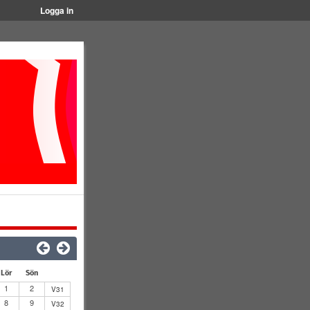
Logga in
Lör
Sön
1
2
V31
8
9
V32