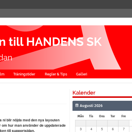
dan
alm
Träningstider
Regler & Tips
Galleri
Kalender
Mån
Tis
Ons
Tor
Fre
s ni blir nöjda med den nya layouten
 mer om hur man använder de uppdaterade
3
4
5
6
7
en till supportsidan.