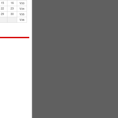
15
16
V33
22
23
V34
29
30
V35
V36