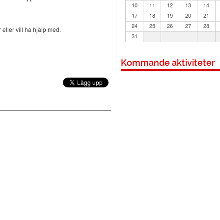
10
11
12
13
14
17
18
19
20
21
24
25
26
27
28
 eller vill ha hjälp med.
31
Kommande aktiviteter