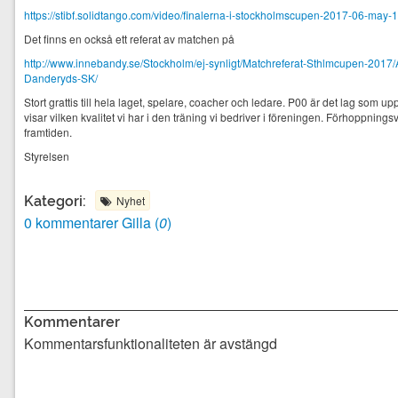
https://stibf.solidtango.com/video/finalerna-i-stockholmscupen-2017-06-may-
Det finns en också ett referat av matchen på
http://www.innebandy.se/Stockholm/ej-synligt/Matchreferat-Sthlmcupen-2017/A
Danderyds-SK/
Stort grattis till hela laget, spelare, coacher och ledare. P00 är det lag som 
visar vilken kvalitet vi har i den träning vi bedriver i föreningen. Förhoppningsv
framtiden.
Styrelsen
Nyhet
Kategori:
0 kommentarer
Gilla (
0
)
Kommentarer
Kommentarsfunktionaliteten är avstängd