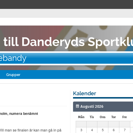
nebandy
Grupper
Kalender
ockholm, numera benämnt
Mån
Tis
Ons
Tor
Fre
3
4
5
6
7
. Vill man se finalen är kan man gå in på