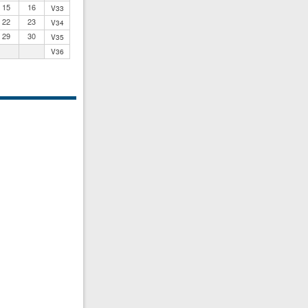
15
16
V33
22
23
V34
29
30
V35
V36