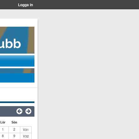
Logga in
Lör
Sön
1
2
V31
8
9
V32