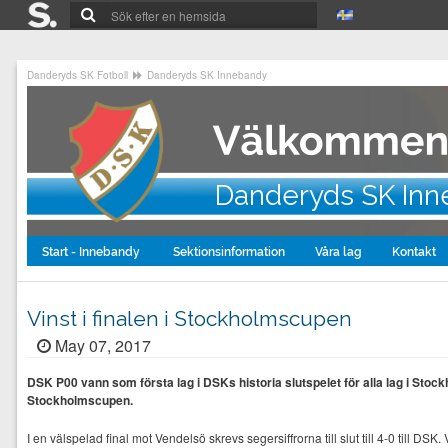
Danderyds SK Fotboll
Danderyds SK Innebandy
Danderyds SK In
Start - Innebandy
Sektionsinformation
Våra lag
Kontakt
Vinst i finalen i Stockholmscupen
May 07, 2017
DSK P00 vann som första lag i DSKs historia slutspelet för alla lag i St
Stockholmscupen.
I en välspelad final mot Vendelsö skrevs segersiffrorna till slut till 4-0 till DSK