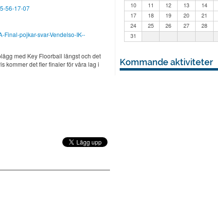
10
11
12
13
14
15-56-17-07
17
18
19
20
21
24
25
26
27
28
-Final-pojkar-svar-Vendelso-IK--
31
upplägg med Key Floorball längst och det
Kommande aktiviteter
is kommer det fler finaler för våra lag i