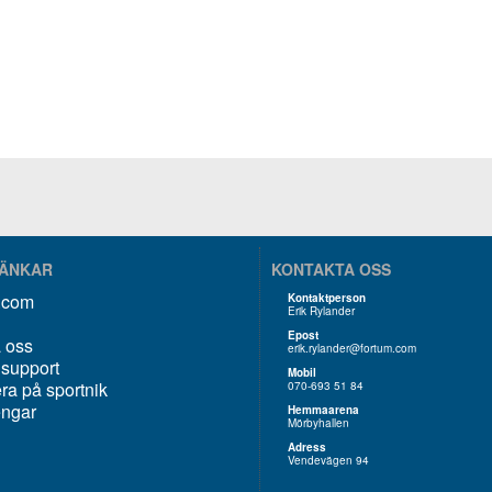
LÄNKAR
KONTAKTA OSS
k.com
Kontaktperson
Erik Rylander
Epost
 oss
erik.rylander@fortum.com
 support
Mobil
a på sportnik
070-693 51 84
engar
Hemmaarena
Mörbyhallen
Adress
Vendevägen 94