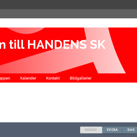
ruppen
Kalender
Kontakt
Bildgallerier
MÅNAD
VECKA
DAG