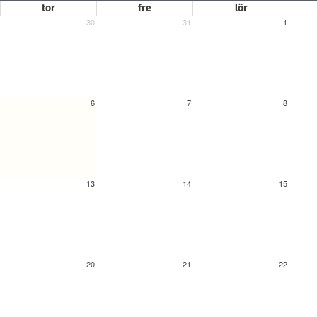
tor
fre
lör
30
31
1
6
7
8
13
14
15
20
21
22