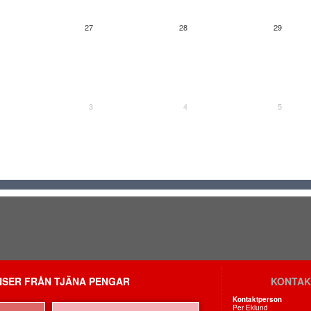
27
28
29
3
4
5
SER FRÅN TJÄNA PENGAR
KONTAK
Kontaktperson
Per Eklund