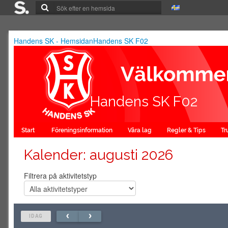
Handens SK - Hemsidan
Handens SK F02
Handens SK F02
Start
Föreningsinformation
Våra lag
Regler & Tips
T
Kalender
: augusti 2026
Filtrera på aktivitetstyp
IDAG