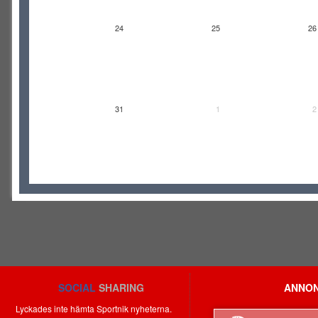
24
25
26
31
1
2
SOCIAL
SHARING
ANNON
Lyckades inte hämta Sportnik nyheterna.