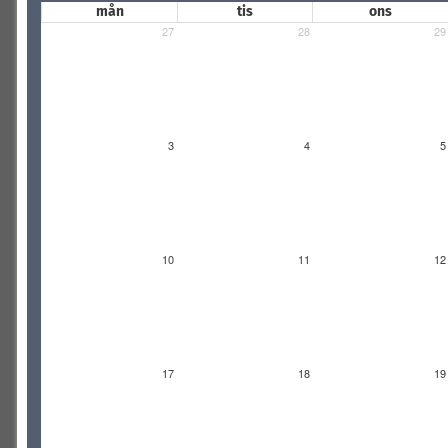
mån
tis
ons
27
28
29
3
4
5
10
11
12
17
18
19