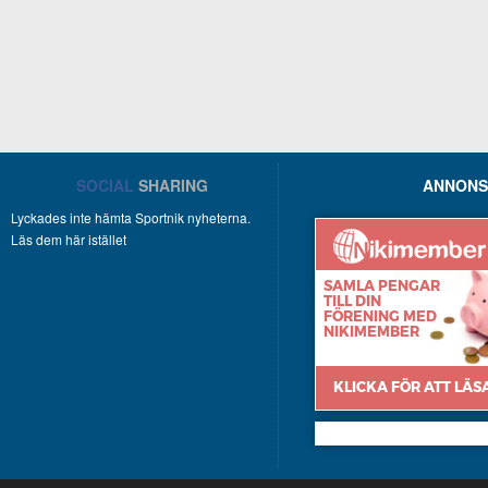
SOCIAL
SHARING
ANNONS
Lyckades inte hämta Sportnik nyheterna.
Läs dem här istället
Nikimember