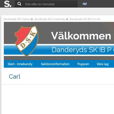
Danderyds SK Fotboll
Danderyds SK Innebandy
Danderyds SK IB P 01/02
Danderyds SK IB P
Start - Innebandy
Sektionsinformation
Truppen
Våra lag
Carl