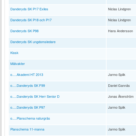
Danderyds SK P17 Exiles
Niclas Lindgren
Danderyds SK P18 och P17
Niclas Lindgren
Danderyds SK P98
Hans Andersson
Danderyds SK ungdomsledare
Kiosk
Målvakter
o.....Akademi HT 2013
Jarmo Spiik
o.....Danderyds SK F99
Daniel Gannås
o.....Danderyds SK Herr Senior D
Jonas Åkerström
o.....Danderyds SK P97
Jarmo Spiik
o.....Planschema naturgräs
Planschema 11-manna
Jarmo Spiik