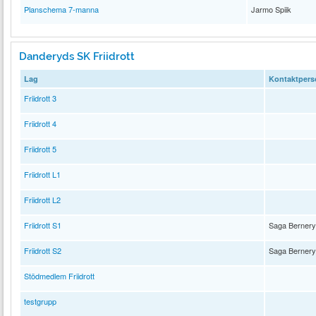
Planschema 7-manna
Jarmo Spiik
Danderyds SK Friidrott
Lag
Kontaktpers
Friidrott 3
Friidrott 4
Friidrott 5
Friidrott L1
Friidrott L2
Friidrott S1
Saga Berner
Friidrott S2
Saga Berner
Stödmedlem Friidrott
testgrupp