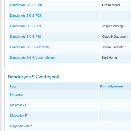
Danderyds SK IB P 08
Urban Meijer
Danderyds SK IB P03
Danderyds SK IB P09
Jesper Wiberg
Danderyds SK IB P10
Claes Håkansson
Danderyds SK IB Veteranlag
Johan Lindholm
Danderyds SK IB Vuxen Motion
Karl Hurtig
Danderyds SK Volleyboll
Lag
Kontaktperson
6-manna
Kidsvolley F
Kidsvolley P
Ungdomsledare