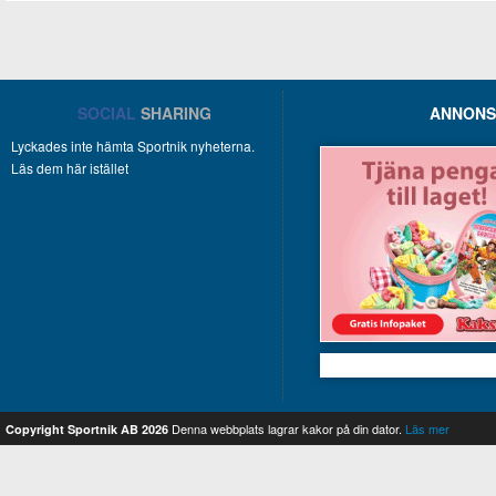
SOCIAL
SHARING
ANNONS
Lyckades inte hämta Sportnik nyheterna.
Läs dem här istället
Kakservice
Denna webbplats lagrar kakor på din dator.
Läs mer
Copyright Sportnik AB 2026