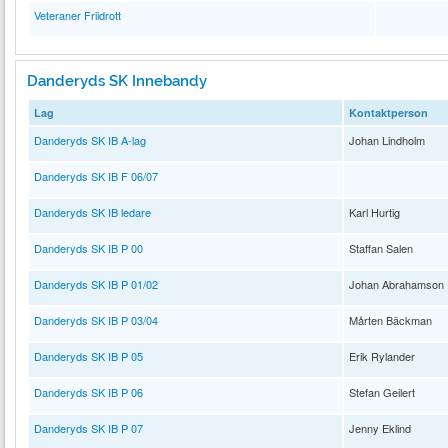
Veteraner Friidrott
Danderyds SK Innebandy
Lag
Kontaktperson
Danderyds SK IB A-lag
Johan Lindholm
Danderyds SK IB F 06/07
Danderyds SK IB ledare
Karl Hurtig
Danderyds SK IB P 00
Staffan Salen
Danderyds SK IB P 01/02
Johan Abrahamson
Danderyds SK IB P 03/04
Mårten Bäckman
Danderyds SK IB P 05
Erik Rylander
Danderyds SK IB P 06
Stefan Geilert
Danderyds SK IB P 07
Jenny Eklind