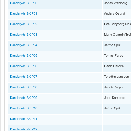
Danderyds SK P00
Jonas Wahlberg
Danderyds SK P01
Anders Ösund
Danderyds SK P02
Eva Schyberg Mel
Danderyds SK P03
Marie Gunroth Troil
Danderyds SK P04
Jarmo Spiik
Danderyds SK P05
Tomas Ferde
Danderyds SK P06
David Halldén
Danderyds SK P07
Torbjörn Jansson
Danderyds SK P08
Jacob Dorph
Danderyds SK P09
John Karsberg
Danderyds SK P10
Jarmo Spiik
Danderyds SK P11
Danderyds SK P12