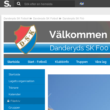
Danderyds SK Fotboll
Danderyds SK Fotboll
Danderyds SK F00
Danderyds SK F00
Startsida
Start - Fotboll
Klubbinfo
Truppen
Våra lag
Startsida
Lagets organisation
Tränare
Kalender
Filarkiv
Grupper