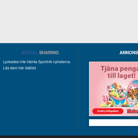
SOCIAL
SHARING
ANNONS
Lyckades inte hämta Sportnik nyheterna.
Läs dem här istället
Kakservice