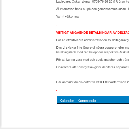
Lagledare: Oskar Ekman 0708-76 86 20 & Göran F
All infomation finns nu på den gemensamma sidan i 
Varmt välkomna!
.
VIKTIGT ANGÅENDE BETALNINGAR AV DELTA
För att effektivisera administrationen av deltagaravgif
Dvs vi skickar inte längre ut några pappers- eller m
betalningslänk med rätt belopp för respektive årskull
För att kunna vara med och spela matcher och träna
Observera att Konstgräsavgifter debiteras separat
Här anmäler du din dotter till DSK F00 vårterminen
.
Kalender – Kommande