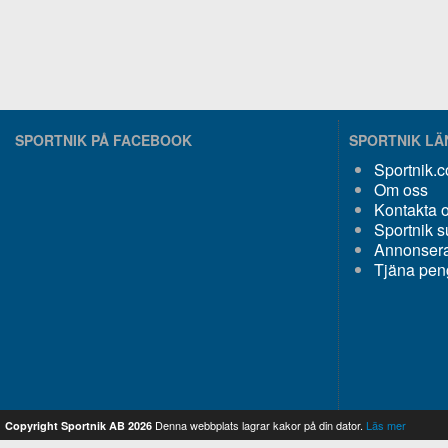
SPORTNIK PÅ FACEBOOK
SPORTNIK L
Sportnik.
Om oss
Kontakta 
Sportnik s
Annonsera
Tjäna pen
Denna webbplats lagrar kakor på din dator.
Läs mer
Copyright Sportnik AB 2026