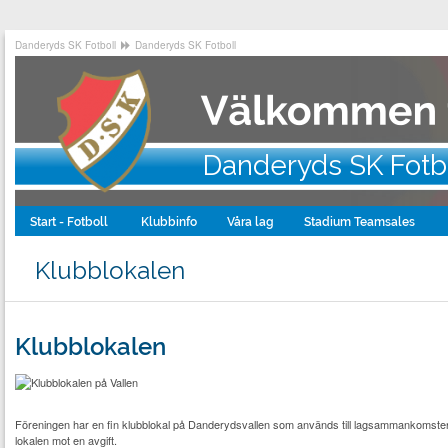
Danderyds SK Fotboll
Danderyds SK Fotboll
Danderyds SK Fotb
Start - Fotboll
Klubbinfo
Våra lag
Stadium Teamsales
Klubblokalen
Klubblokalen
Föreningen har en fin klubblokal på Danderydsvallen som används till lagsammankomster
lokalen mot en avgift.