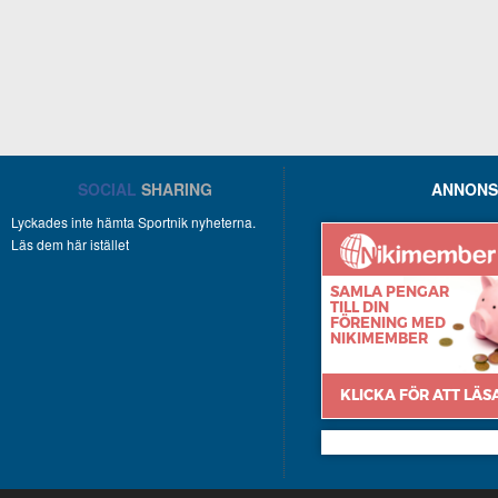
SOCIAL
SHARING
ANNONS
Lyckades inte hämta Sportnik nyheterna.
Läs dem här istället
Nikimember