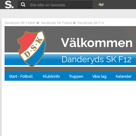
Danderyds SK Fotboll
Danderyds SK Fotboll
Danderyds SK F12
Danderyds SK F12
Start - Fotboll
Klubbinfo
Truppen
Våra lag
Kalender