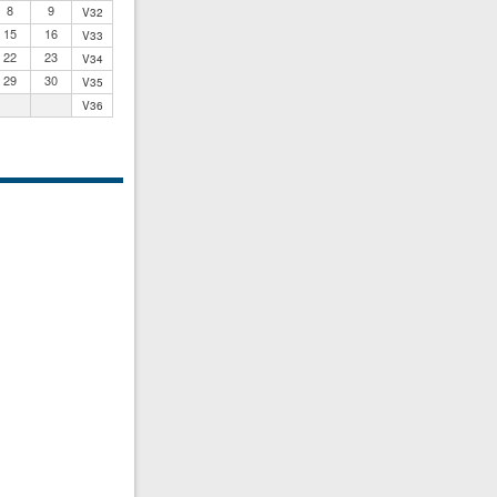
8
9
V32
15
16
V33
22
23
V34
29
30
V35
V36