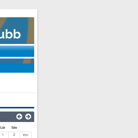
Lör
Sön
1
2
V31