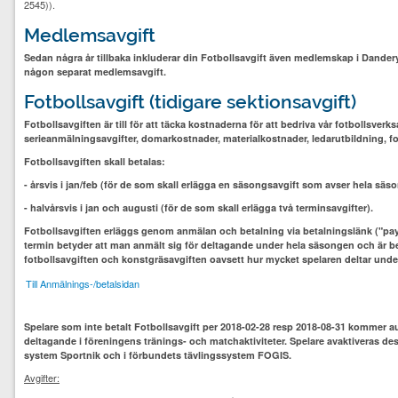
2545)).
Medlemsavgift
Sedan några år tillbaka inkluderar din Fotbollsavgift även medlemskap i Dander
någon separat medlemsavgift.
Fotbollsavgift (tidigare sektionsavgift)
Fotbollsavgiften är till för att täcka kostnaderna för att bedriva vår fotbollsver
serieanmälningsavgifter, domarkostnader, materialkostnader, ledarutbildning, fot
Fotbollsavgiften skall betalas:
- årsvis i jan/feb (för de som skall erlägga en säsongsavgift som avser hela säs
- halvårsvis i jan och augusti (för de som skall erlägga två terminsavgifter).
Fotbollsavgiften erläggs genom anmälan och betalning via betalningslänk ("pay
termin betyder att man anmält sig för deltagande under hela säsongen och är be
fotbollsavgiften och konstgräsavgiften oavsett hur mycket spelaren deltar und
Till Anmälnings-/betalsidan
Spelare som inte betalt Fotbollsavgift per 2018-02-28 resp 2018-08-31 kommer au
deltagande i föreningens tränings- och matchaktiviteter. Spelare avaktiveras de
system Sportnik och i förbundets tävlingssystem FOGIS.
Avgifter: