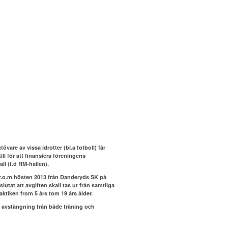
re av vissa idrotter (bl.a fotboll) får
ll för att finansiera föreningens
l (f.d RM-hallen).
 fr.o.m hösten 2013 från Danderyds SK på
tat att avgiften skall tas ut från samtliga
ktiken from 5 års tom 19 års ålder.
ar avstängning från både träning och