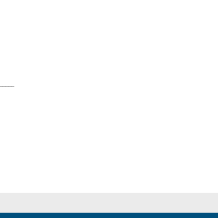
_____