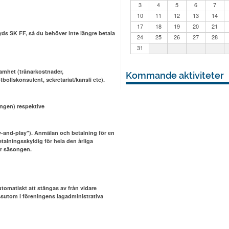
3
4
5
6
7
10
11
12
13
14
17
18
19
20
21
yds SK FF, så du behöver inte längre betala
24
25
26
27
28
31
ksamhet (tränarkostnader,
Kommande aktiviteter
bollskonsulent, sekretariat/kansli etc).
ongen) respektive
-and-play"). Anmälan och betalning för en
talningsskyldig för hela den årliga
er säsongen.
tomatiskt att stängas av från vidare
ssutom i föreningens lagadministrativa