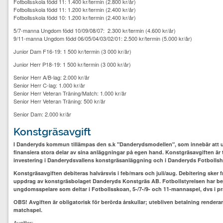
Fotbollsskola född 11: 1.400 kr/termin (2.800 kr/år)
Fotbollsskola född 11: 1.200 kr/termin (2.400 kr/år)
Fotbollsskola född 10: 1.200 kr/termin (2.400 kr/år)
5/7-manna Ungdom född 10/09/08/07: 2.300 kr/termin (4.600 kr/år)
9/11-manna Ungdom född 06/05/04/03/02/01: 2.500 kr/termin (5.000 kr/år)
Junior Dam F16-19: 1 500 kr/termin (3 000 kr/år)
Junior Herr P18-19: 1 500 kr/termin (3 000 kr/år)
Senior Herr A/B-lag: 2.000 kr/år
Senior Herr C-lag: 1.000 kr/år
Senior Herr Veteran Träning/Match: 1.000 kr/år
Senior Herr Veteran Träning: 500 kr/år
Senior Dam: 2.000 kr/år
Konstgräsavgift
I Danderyds kommun tillämpas den s.k "Danderydsmodellen", som innebär att utöva
finansiera stora delar av sina anläggningar på egen hand. Konstgräsavgiften är ti
investering i Danderydsvallens konstgräsanläggning och i Danderyds Fotbollshal
Konstgräsavgiften debiteras halvårsvis i feb/mars och juli/aug. Debitering sker
uppdrag av konstgräsbolaget Danderyds Konstgräs AB. Fotbollstyrelsen har beslu
ungdomsspelare som deltar i Fotbollsskoan, 5-/7-/9- och 11-mannaspel, dvs i pra
OBS! Avgiften är obligatorisk för berörda årskullar; utebliven betalning render
matchspel.
Avgifter: