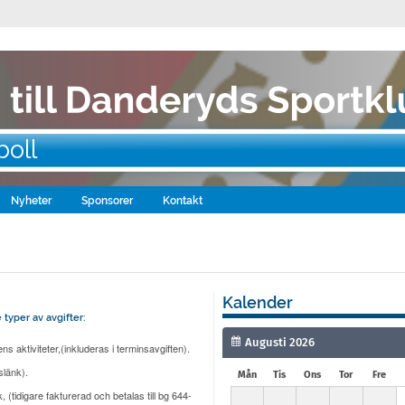
boll
Nyheter
Sponsorer
Kontakt
Kalender
typer av avgifter:
s aktiviteter,(inkluderas i terminsavgiften).
slänk).
Mån
Tis
Ons
Tor
Fre
(tidigare fakturerad och betalas till bg 644-