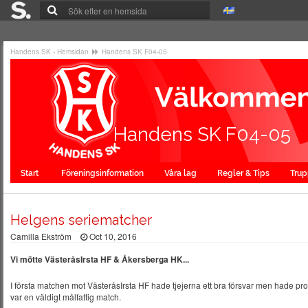
Handens SK - Hemsidan
Handens SK F04-05
Handens SK F04-05
Start
Föreningsinformation
Våra lag
Regler & Tips
Tru
Helgens seriematcher
Camilla Ekström
Oct 10, 2016
Vi mötte VästeråsIrsta HF & Åkersberga HK...
I första matchen mot VästeråsIrsta HF hade tjejerna ett bra försvar men hade probl
var en väldigt målfattig match.