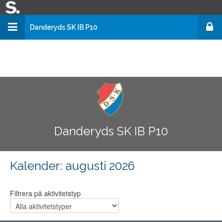
Danderyds SK IB P10
Danderyds SK Fotboll
Danderyds SK Innebandy
Danderyds SK IB P10
Danderyds SK IB P10
Kalender
: augusti 2026
Filtrera på aktivitetstyp