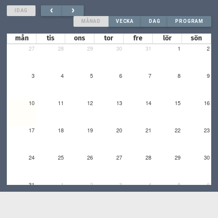
IDAG
MÅNAD
VECKA
DAG
PROGRAM
mån
tis
ons
tor
fre
lör
sön
27
28
29
30
31
1
2
3
4
5
6
7
8
9
10
11
12
13
14
15
16
17
18
19
20
21
22
23
24
25
26
27
28
29
30
31
1
2
3
4
5
6