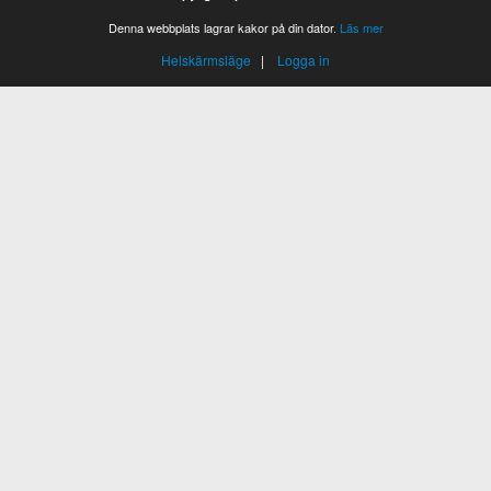
Denna webbplats lagrar kakor på din dator.
Läs mer
Helskärmsläge
|
Logga in