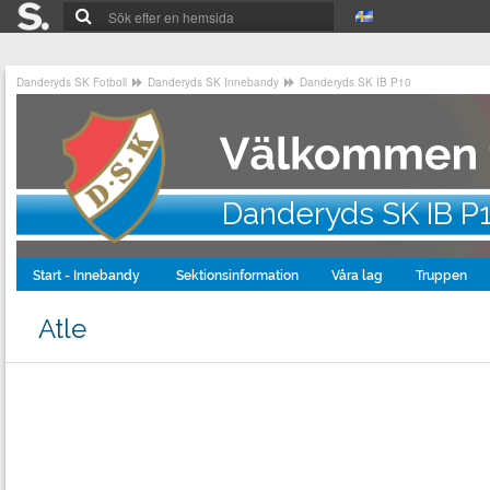
Danderyds SK Fotboll
Danderyds SK Innebandy
Danderyds SK IB P10
Danderyds SK IB P
Start - Innebandy
Sektionsinformation
Våra lag
Truppen
Atle