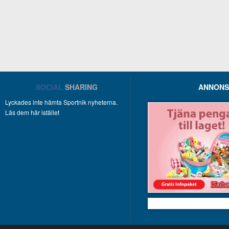
SOCIAL
SHARING
ANNONS
Lyckades inte hämta Sportnik nyheterna.
Läs dem här istället
Kakservice