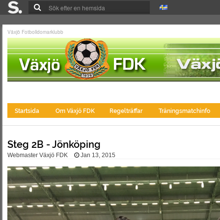
Växjö Fotbolldomarklubb
Startsida
Om Växjö FDK
Regelträffar
Träningsmatchinfo
Steg 2B - Jönköping
Webmaster Växjö FDK
Jan 13, 2015