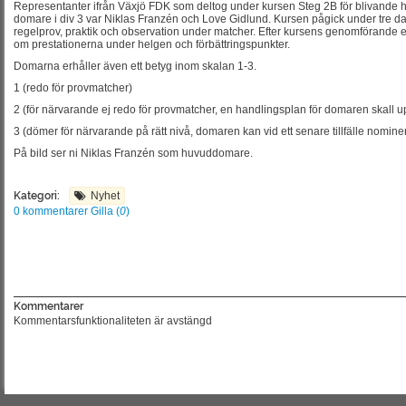
Representanter ifrån Växjö FDK som deltog under kursen Steg 2B för blivande 
domare i div 3 var Niklas Franzén och Love Gidlund. Kursen pågick under tre dag
regelprov, praktik och observation under matcher. Efter kursens genomförande e
om prestationerna under helgen och förbättringspunkter.
Domarna erhåller även ett betyg inom skalan 1-3.
1 (redo för provmatcher)
2 (för närvarande ej redo för provmatcher, en handlingsplan för domaren skall u
3 (dömer för närvarande på rätt nivå, domaren kan vid ett senare tillfälle nominera
På bild ser ni Niklas Franzén som huvuddomare.
Kategori:
Nyhet
0 kommentarer
Gilla (
0
)
Kommentarer
Kommentarsfunktionaliteten är avstängd