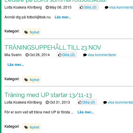
Lotta Koskela Klintberg
May 06, 2015
Gilla (
0
)
visa kommenta
Anmäl dig på fotboll@bsk.nu
Läs mer...
Kategori:
Nyhet
TRÄNINGSUPPEHÅLL TILL 23 NOV
Mia Svahn
Oct 26, 2014
Gilla (
0
)
visa kommentarer
Läs mer...
Kategori:
Nyhet
Träning med UP startar 13/11-13
Lotta Koskela Klintberg
Oct 31, 2013
Gilla (
0
)
visa kommentar
För er som valt att träna med UP är första ...
Läs mer...
Kategori:
Nyhet