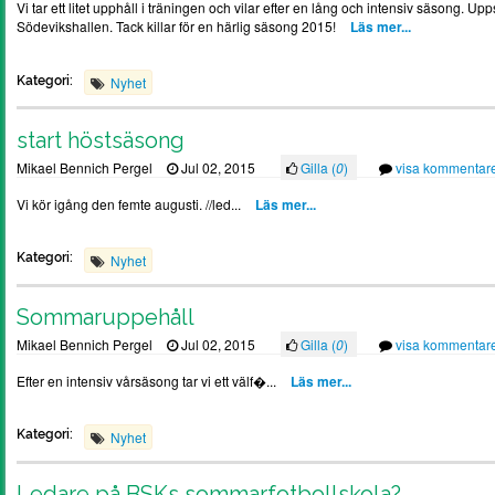
Vi tar ett litet upphåll i träningen och vilar efter en lång och intensiv säsong. U
Södevikshallen. Tack killar för en härlig säsong 2015!
Läs mer...
Kategori:
Nyhet
start höstsäsong
Mikael Bennich Pergel
Jul 02, 2015
Gilla (
0
)
visa kommentar
Vi kör igång den femte augusti. //led...
Läs mer...
Kategori:
Nyhet
Sommaruppehåll
Mikael Bennich Pergel
Jul 02, 2015
Gilla (
0
)
visa kommentar
Efter en intensiv vårsäsong tar vi ett välf�...
Läs mer...
Kategori:
Nyhet
Ledare på BSKs sommarfotbollskola?