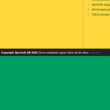
Sportnik supp
Annonsera på
Tjäna pengar
Denna webbplats lagrar kakor på din dator.
Läs mer
Copyright Sportnik AB 2026