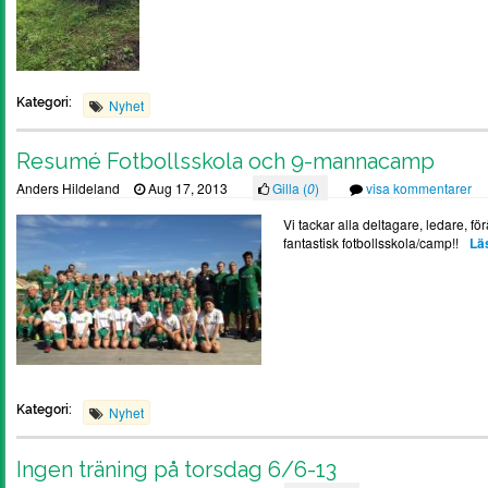
Kategori:
Nyhet
Resumé Fotbollsskola och 9-mannacamp
Anders Hildeland
Aug 17, 2013
Gilla (
0
)
visa kommentarer
Vi tackar alla deltagare, ledare, f
fantastisk fotbollsskola/camp!!
Läs
Kategori:
Nyhet
Ingen träning på torsdag 6/6-13