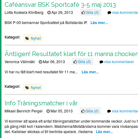
Caféansvar BSK Sportcafé 3-5 maj 2013
Lotta Koskela Klintberg
Apr 26, 2013
Gilla (
0
)
visa kommenta
BSK P-00 bemannar Sportcaféet på Bollstanäs IP.
Läs mer...
Kategori:
Nyhet
Äntligen! Resultatet klart för 11 manna chocke
Veronica Välimäki
Mar 06, 2013
Gilla (
0
)
visa kommentarer
Vi har nu fått klart med resultatet för 11 ma...
Läs mer...
Kategori:
Nyhet
Info Träningsmatcher i vår
Mikael Bennich Pergel
Mar 05, 2013
Gilla (
0
)
visa kommentar
Vi kommer att spela ett antal träningsmatcher under kommande veckor. Just nu har 
på gång.Håll koll i kalendern. Matcherna/Motståndarna kommer vara nivåanpass
det. Kallelser skickas ut till berörda spelare. //ledarna
Läs mer...