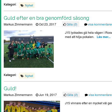
Kategori:
Nyhet
Guld efter en bra genomförd säsong
Markus Zimmermann
Oct 23, 2017
Gilla (
0
)
visa kommentare
J15 lyckades gå hela vägen i Rosv
med att höja pokalen.
Läs mer...
Kategori:
Nyhet
Guld!
Markus Zimmermann
Jun 19, 2017
Gilla (
0
)
visa kommentare
J15 vinnare efter en mycket väl ge