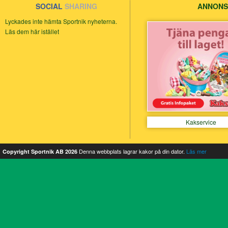
SOCIAL
SHARING
ANNONS
Lyckades inte hämta Sportnik nyheterna.
Läs dem här istället
Kakservice
Denna webbplats lagrar kakor på din dator.
Läs mer
Copyright Sportnik AB 2026