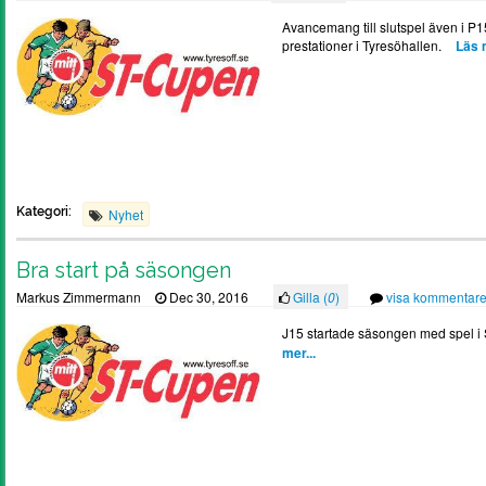
Avancemang till slutspel även i P15
prestationer i Tyresöhallen.
Läs m
Kategori:
Nyhet
Bra start på säsongen
Markus Zimmermann
Dec 30, 2016
Gilla (
0
)
visa kommentare
J15 startade säsongen med spel i 
mer...