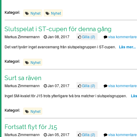
Kategori:
Nyhet
Nyhet
Slutspelat i ST-cupen för denna gång
Markus Zimmermann
Jan 08, 2017
Gilla (
0
)
visa kommentare
Det vart tyvärr inget avancemang från slutspelsgruppen i ST-cupen.
Läs mer...
Kategori:
Nyhet
Surt sa räven
Markus Zimmermann
Jan 07, 2017
Gilla (
0
)
visa kommentare
Inget SM-kvalet för J15 trots ytterligare två bra matcher i slutspelsgruppen.
Läs
Kategori:
Nyhet
Fortsatt flyt för J15
Markus Zimmermann
Jan 05, 2017
Gilla (
0
)
visa kommentare