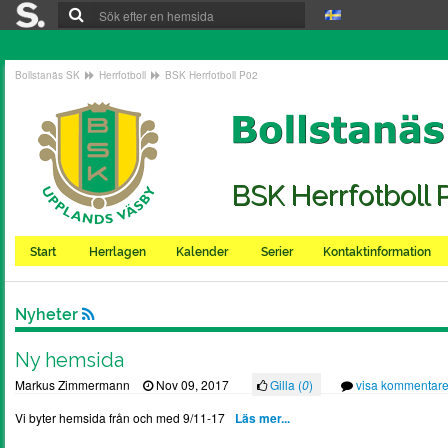
Bollstanäs SK
Herrfotboll
BSK Herrfotboll P02
BSK Herrfotboll 
Start
Herrlagen
Kalender
Serier
Kontaktinformation
Nyheter
Ny hemsida
Markus Zimmermann
Nov 09, 2017
Gilla (
0
)
visa kommentare
Vi byter hemsida från och med 9/11-17
Läs mer...