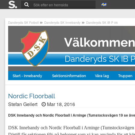
Danderyds SK Fotboll
Danderyds SK Innebandy
Danderyds SK IB P 06
Danderyds SK IB 
Start - Innebandy
Sektionsinformation
Våra lag
Truppen
Nordic Floorball
Stefan Geilert
Mar 18, 2016
DSK Innebandy och Nordic Floorball i Arninge (Tumstocksvägen 19 se även 
DSK Innebandy och Nordic Floorball i Arninge (Tumstocksvägen 19
Därtill får sektionen 6% på beloppet som vi kan använda för att kö