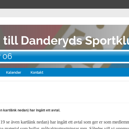
P 06
Kalender
Kontakt
kartlänk nedan) har ingått ett avtal.
 se även kartlänk nedan) har ingått ett avtal som ger er som medlemm
pa material som bollar, målvaktsutrustningar mm. Således vill vi uppmun