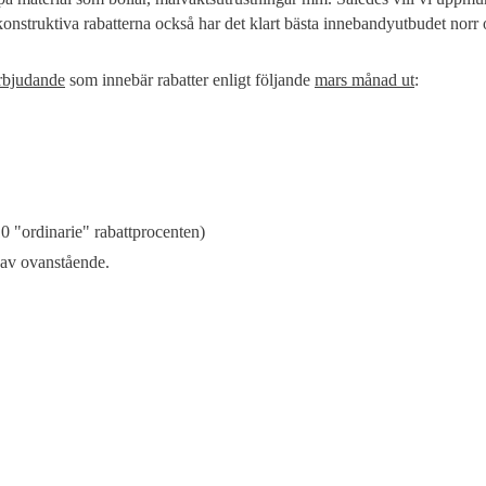
konstruktiva rabatterna också har det klart bästa innebandyutbudet nor
erbjudande
som innebär rabatter enligt följande
mars månad ut
:
10 "ordinarie" rabattprocenten)
 av ovanstående.