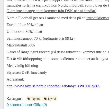
framdeles förlägga era inköp hos Nordic Floorball, som utöver de 
Glöm inte att ange att ni kommer från DSK när ni handlar!
Nordic Floorball ger oss i samband med detta på ett
introduktions
Exelklubbor 30% rabatt
Unihocskor 30% rabatt
Salmingstrumpor 70 kr (ordinarie pris 99 kr)
Målvaktsställ 50%
Gäller så långt lagret räcker! (På dessa rabatter tillkommer inte de 
Det är vår förhoppning att ni som medlemmar kommer att ha nytta
Med vänlig hälsning
Styrelsen DSK Innebandy
Adresslänk
http://www.hitta.se/nordic+floorball+ab/täby/~zWCOGqkJA
Nyhet
Nyhet
Kategori:
0 kommentarer
Gilla (
0
)