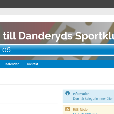
P 06
Kalender
Kontakt
Information
Den här kategorin innehåller 
RSS-flöde