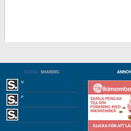
SOCIAL
SHARING
ANNON
N
P