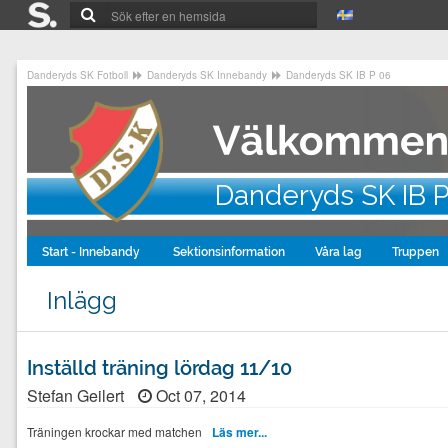
Danderyds SK Fotboll
Danderyds SK Innebandy
Danderyds SK IB P 06
Danderyds SK IB 
Start - Innebandy
Sektionsinformation
Våra lag
Truppen
Inlägg
Inställd träning lördag 11/10
Stefan Geilert
Oct 07, 2014
Träningen krockar med matchen
Läs mer...