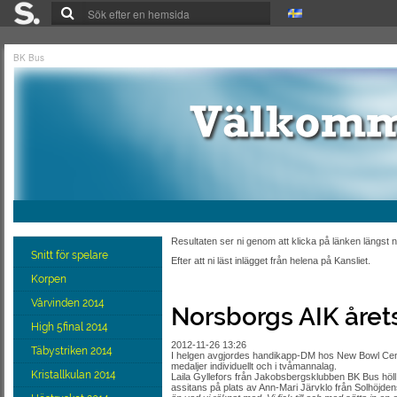
BK Bus
Resultaten ser ni genom att klicka på länken längst
Snitt för spelare
Efter att ni läst inlägget från helena på Kansliet.
Korpen
Vårvinden 2014
Norsborgs AIK årets
High 5final 2014
2012-11-26 13:26
Täbystriken 2014
I helgen avgjordes handikapp-DM hos New Bowl Cent
medaljer individuellt och i tvåmannalag.
Kristallkulan 2014
Laila Gyllefors från Jakobsbergsklubben BK Bus höll
assitans på plats av Ann-Mari Järvklo från Solhöjden