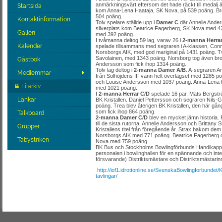
anmärkningsvärt eftersom det hade räckt till medalj 
Startsida
kom Anna-Lena Haataja, SK Nova, på 539 poäng. Br
504 poäng.
Kontaktinformation
Tolv spelare ställde upp i
Damer C
där Annelie Ander
silverplats kom Beatrice Fagerberg, SK Nova med 4
Galleri
med 392 poäng.
I tvåmanna deltog 59 lag, varav 26 i
2-manna Herra
Kalender
spelade tillsammans med segraren i A-klassen, Conny 
Norsborgs AIK, med god mariginal på 1431 poäng. 
Savolainen, med 1343 poäng. Norsborg tog även br
Gästbok
Andersson som fick ihop 1314 poäng.
Tolv lag deltog i
2-manna Damer A/B
. A-segraren A
Medlemmar
från Solhöjdens IF vann helt överlägset med 1285
och Louise Andersson med 1037 poäng. Anna-Lena 
Filarkiv
med 1021 poäng.
I
2-manna Herrar C/D
spelade 16 par. Mats Bergströ
Länkar
BK Kristallen. Daniel Pettersson och segraren Nils
poäng. Trea blev återigen BK Kristallen, den här 
som fick ihop 864 poäng.
Talkboard
2-manna Damer C/D
blev en mycket jämn historia. 
till de sista rutorna. Annelie Andersson och Britta
Grupper
Kristallens titel från föregående år. Strax bakom de
Norsborgs AIK med 771 poäng. Beatrice Fagerberg o
Täbystriken
Nova med 759 poäng.
BK Bus och Stockholms Bowlingförbunds Handikappkom
personalen i bowlinghallen för en spännande och inten
försvarande) Distriktsmästare och Distriktsmästarinnor!
http://iof1.idrottonline.se/SvenskaBowlingforbunde
tavlingar/