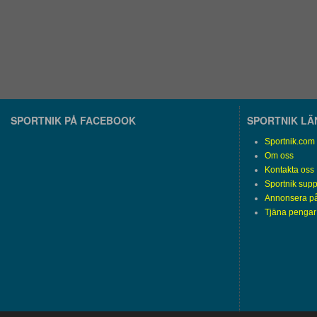
SPORTNIK PÅ FACEBOOK
SPORTNIK L
Sportnik.com
Om oss
Kontakta oss
Sportnik supp
Annonsera på
Tjäna pengar