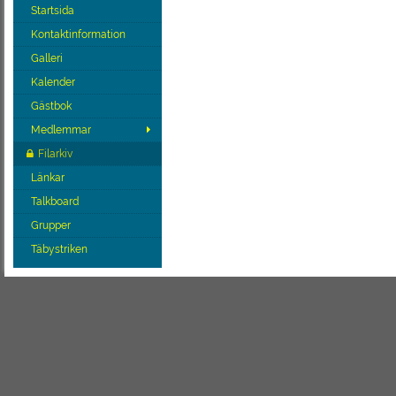
Startsida
Kontaktinformation
Galleri
Kalender
Gästbok
Medlemmar
Filarkiv
Länkar
Talkboard
Grupper
Täbystriken