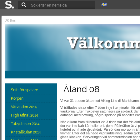
BK Bus
Åland 08
Snitt för spelare
Korpen
Vi var 31 st som åkte med Viking Line till Mariehamn.
Vårvinden 2014
Vi träffades strax efter 7 tiden inne i terminalen för att
väskorna. Efter frukosten satt några på soldäck dä
High 5final 2014
dataspel med bowling, några spelade på banditer elle
När vi kom fram till hotellet vid 3 tiden var det fria 
Täbystriken 2014
det var inte kallt i år heller enl. dom. På kvällen åt v
hotellet och hade det skönt. På söndag morgon träffades
Kristallkulan 2014
timmar. Efter det så hade vi prisutdelning, sedan gick 
glass kiosken. Serveringen vid hamnterminalen har 