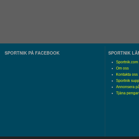
SPORTNIK PÅ FACEBOOK
SPORTNIK L
Sportnik.com
Om oss
Kontakta oss
Sportnik supp
Annonsera på
Tjäna pengar