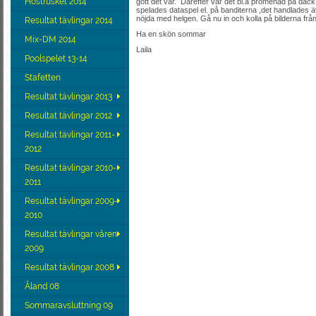
Höstrusket 2014
gott det var. Därefter var det bl.a promenad på däck,
spelades dataspel el. på banditerna ,det handlades ä
nöjda med helgen. Gå nu in och kolla på bilderna frå
Resultat tävlingar 2014
Ha en skön sommar
Mix-DM 2014
Laila
Poolspelet 13-14
Stafetten
Resultat tävlingar 2013
Resultat tävlingar 2012
Resultat tävlingar 2011-
2012
Resultat tävlingar 2010-
2011
Resultat tävlingar 2009-
2010
Resultat tävlingar våren
2009
Resultat tävlingar 2008
Åland 08
Sommaravsluttning 09