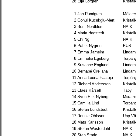
28
Eija Löfgren
Kristal
1
Jan Rundgren
Mälare
2
Gönül Kucukglu-Mert
Kristal
3
Berit Nordblom
NAIK
4
Maria Hagstedt
Kristal
5
Chi Ng
NAIK
6
Patrik Nygren
BUS
7
Emma Jarheim
Lindarn
8
Emmelie Egeberg
Torpän
9
Susanne Englund
Lindarn
10
Bernabé Orellana
Lindarn
11
Anna-Leena Haataja
Torpän
12
Richard Andersson
Kristal
13
Claes Kårsell
Täby
14
Sven-Erik Nyberg
Mixarn
15
Camilla Lind
Torpän
16
Stefan Lundstedt
Kristal
17
Ronnie Ohlsson
Upp Vä
18
Mats Karlsson
Kristal
19
Stefan Westerdahl
NAIK
20
Sten Stade
NAIK