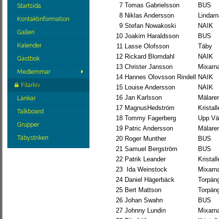
7
Tomas Gabrielsson
BUS
Startsida
8
Niklas Andersson
Lindarn
Kontaktinformation
9
Stefan Nowakoski
NAIK
Galleri
10
Joakim Haraldsson
BUS
Kalender
11
Lasse Olofsson
Täby
12
Rickard Blomdahl
NAIK
Gästbok
13
Christer Jansson
Mixarn
Medlemmar
14
Hannes Olovsson Rindell
NAIK
Filarkiv
15
Louise Andersson
NAIK
16
Jan Karlsson
Mälare
Länkar
17
MagnusHedström
Kristal
Talkboard
18
Tommy Fagerberg
Upp Vä
Grupper
19
Patric Andersson
Mälare
Täbystriken
20
Roger Munther
BUS
21
Samuel Bergström
BUS
22
Patrik Leander
Kristal
23
Ida Weinstock
Mixarn
24
Daniel Hägerbäck
Torpän
25
Bert Mattson
Torpän
26
Johan Swahn
BUS
27
Johnny Lundin
Mixarn