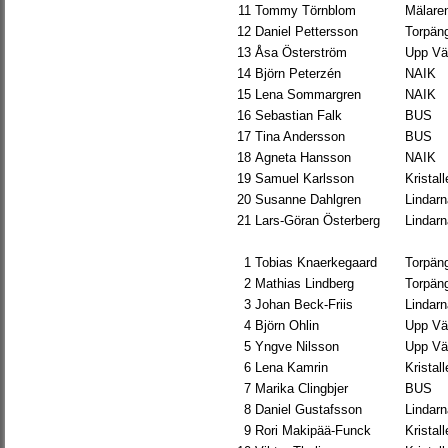
11
Tommy Törnblom
Mälare
12
Daniel Pettersson
Torpän
13
Åsa Österström
Upp Vä
14
Björn Peterzén
NAIK
15
Lena Sommargren
NAIK
16
Sebastian Falk
BUS
17
Tina Andersson
BUS
18
Agneta Hansson
NAIK
19
Samuel Karlsson
Kristal
20
Susanne Dahlgren
Lindarn
21
Lars-Göran Österberg
Lindarn
1
Tobias Knaerkegaard
Torpän
2
Mathias Lindberg
Torpän
3
Johan Beck-Friis
Lindarn
4
Björn Ohlin
Upp Vä
5
Yngve Nilsson
Upp Vä
6
Lena Kamrin
Kristal
7
Marika Clingbjer
BUS
8
Daniel Gustafsson
Lindarn
9
Rori Makipää-Funck
Kristal