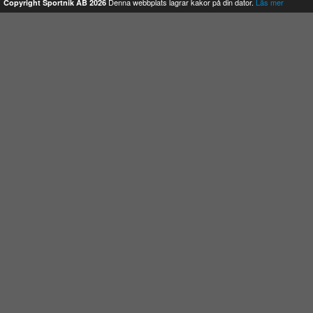
Denna webbplats lagrar kakor på din dator.
Läs mer
Copyright Sportnik AB 2026