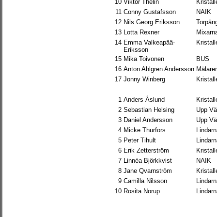
10
Viktor Thelin
Kristal
11
Conny Gustafsson
NAIK
12
Nils Georg Eriksson
Torpän
13
Lotta Rexner
Mixarn
14
Emma Valkeapää-
Kristal
Eriksson
15
Mika Toivonen
BUS
16
Anton Ahlgren Andersson
Mälare
17
Jonny Winberg
Kristal
1
Anders Åslund
Kristal
2
Sebastian Helsing
Upp Vä
3
Daniel Andersson
Upp Vä
4
Micke Thurfors
Lindarn
5
Peter Tihult
Lindarn
6
Erik Zetterström
Kristal
7
Linnéa Björkkvist
NAIK
8
Jane Qvarnström
Kristal
9
Camilla Nilsson
Lindarn
10
Rosita Norup
Lindarn