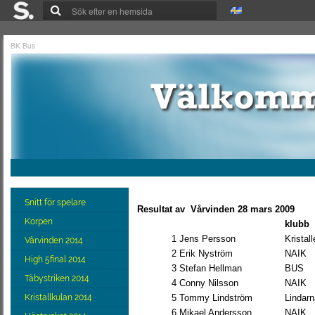
BK Bus
Snitt för spelare
Resultat av
Vårvinden 28 mars 2009
Korpen
klubb
1
Jens Persson
Kristal
Vårvinden 2014
2
Erik Nyström
NAIK
High 5final 2014
3
Stefan Hellman
BUS
Täbystriken 2014
4
Conny Nilsson
NAIK
Kristallkulan 2014
5
Tommy Lindström
Lindarn
6
Mikael Andersson
NAIK