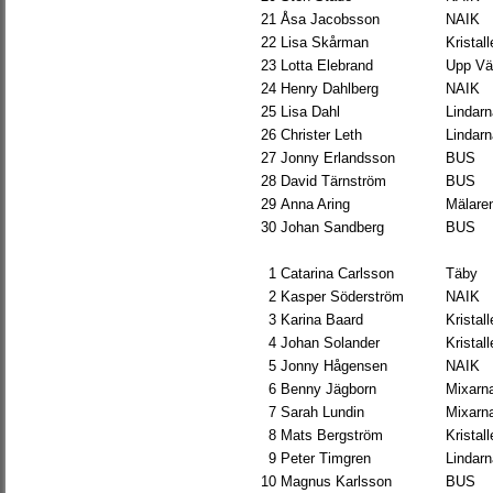
21
Åsa Jacobsson
NAIK
22
Lisa Skårman
Kristal
23
Lotta Elebrand
Upp Vä
24
Henry Dahlberg
NAIK
25
Lisa Dahl
Lindarn
26
Christer Leth
Lindarn
27
Jonny Erlandsson
BUS
28
David Tärnström
BUS
29
Anna Aring
Mälare
30
Johan Sandberg
BUS
1
Catarina Carlsson
Täby
2
Kasper Söderström
NAIK
3
Karina Baard
Kristal
4
Johan Solander
Kristal
5
Jonny Hågensen
NAIK
6
Benny Jägborn
Mixarn
7
Sarah Lundin
Mixarn
8
Mats Bergström
Kristal
9
Peter Timgren
Lindarn
10
Magnus Karlsson
BUS