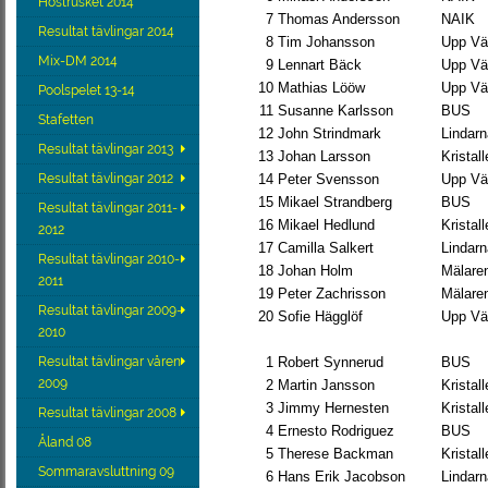
Höstrusket 2014
7
Thomas Andersson
NAIK
Resultat tävlingar 2014
8
Tim Johansson
Upp Vä
Mix-DM 2014
9
Lennart Bäck
Upp Vä
10
Mathias Lööw
Upp Vä
Poolspelet 13-14
11
Susanne Karlsson
BUS
Stafetten
12
John Strindmark
Lindarn
Resultat tävlingar 2013
13
Johan Larsson
Kristal
Resultat tävlingar 2012
14
Peter Svensson
Upp Vä
15
Mikael Strandberg
BUS
Resultat tävlingar 2011-
16
Mikael Hedlund
Kristal
2012
17
Camilla Salkert
Lindarn
Resultat tävlingar 2010-
18
Johan Holm
Mälare
2011
19
Peter Zachrisson
Mälare
Resultat tävlingar 2009-
20
Sofie Hägglöf
Upp Vä
2010
Resultat tävlingar våren
1
Robert Synnerud
BUS
2009
2
Martin Jansson
Kristal
3
Jimmy Hernesten
Kristal
Resultat tävlingar 2008
4
Ernesto Rodriguez
BUS
Åland 08
5
Therese Backman
Kristal
Sommaravsluttning 09
6
Hans Erik Jacobson
Lindarn