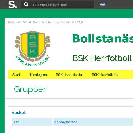
Bollstanäs SK
Herrfotboll
BSK Herrfotboll P07:5
BSK Herrfotboll
Start
Herrlagen
BSK Huvudsida
BSK Herrfotboll
Grupper
Basket
Lag
Kontaktperson