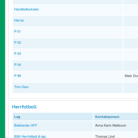
Handbollsskolan
Herrar
P 01
P 02
P 03
P 04
P 99
Matz Du
Trim Dam
Herrfotboll
Lag
Kontaktperson
Bollstanäs HFF
Anna Karin Mattsson
BSK Herrfotboll A-lag
Thomas Lind