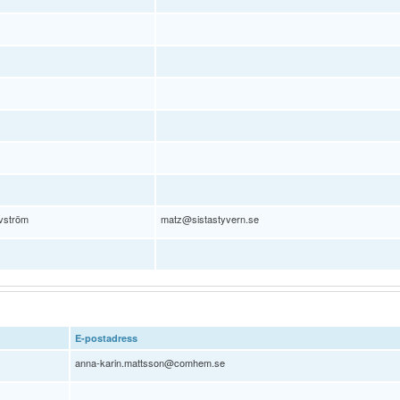
vström
matz@sistastyvern.se
E-postadress
anna-karin.mattsson@comhem.se