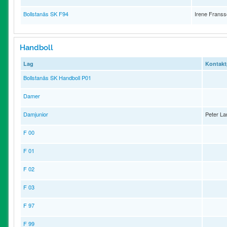
Bollstanäs SK F94
Irene Frans
Handboll
Lag
Kontakt
Bollstanäs SK Handboll P01
Damer
Damjunior
Peter La
F 00
F 01
F 02
F 03
F 97
F 99