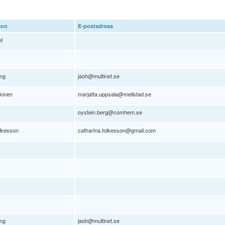
son
E-postadress
l
ng
jaoh@multinet.se
kkinen
marjatta.uppsala@mellstad.se
oystein.berg@comhem.se
lkesson
catharina.folkesson@gmail.com
ng
jaoh@multinet.se