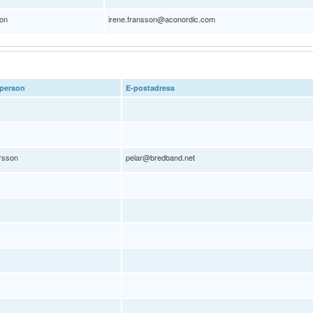
son
irene.fransson@aconordic.com
person
E-postadress
rsson
pelar@bredband.net