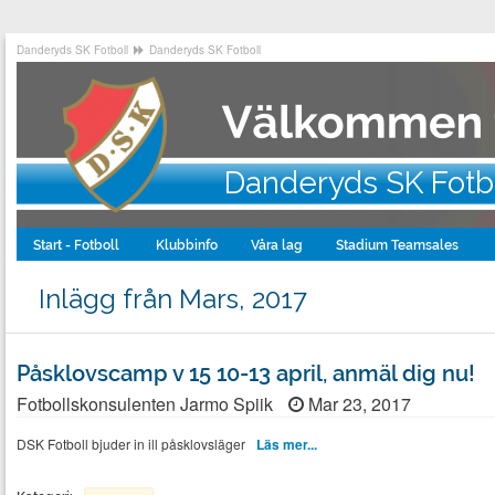
Danderyds SK Fotboll
Danderyds SK Fotboll
Danderyds SK Fotb
Start - Fotboll
Klubbinfo
Våra lag
Stadium Teamsales
Inlägg från Mars, 2017
Påsklovscamp v 15 10-13 april, anmäl dig nu!
Fotbollskonsulenten Jarmo Spiik
Mar 23, 2017
DSK Fotboll bjuder in ill påsklovsläger
Läs mer...