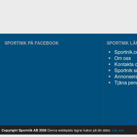
SPORTNIK PÅ FACEBOOK
SPORTNIK L
Sportnik.
Om oss
Kontakta 
Sportnik s
Annonsera
Tjäna pen
Denna webbplats lagrar kakor på din dator.
Läs mer
Copyright Sportnik AB 2026