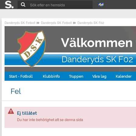
Danderyds SK Fotboll
Danderyds SK Fotboll
Danderyds SK F02
Danderyds SK F02
Start - Fotboll
Klubbinfo
Truppen
Våra lag
Kalender
Fel
Ej tillåtet
Du har inte behörighet att se denna sida