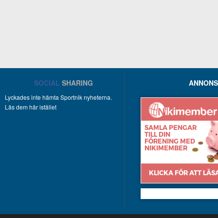
SOCIAL
SHARING
ANNONS
Lyckades inte hämta Sportnik nyheterna.
Läs dem här istället
Nikimember