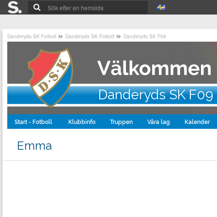
Danderyds SK Fotboll
Danderyds SK Fotboll
Danderyds SK F09
Danderyds SK F09
Start - Fotboll
Klubbinfo
Truppen
Våra lag
Kalender
Emma