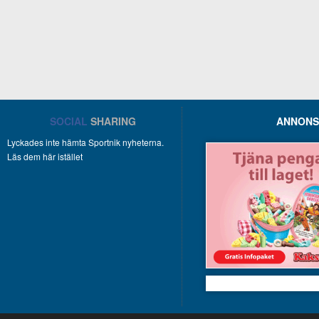
SOCIAL
SHARING
ANNONS
Lyckades inte hämta Sportnik nyheterna.
Läs dem här istället
Kakservice