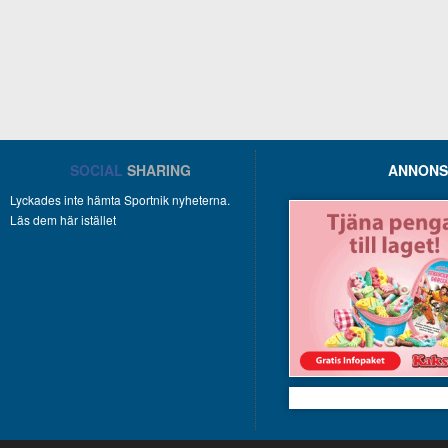
SOCIAL
SHARING
ANNONS
Lyckades inte hämta Sportnik nyheterna.
Läs dem här istället
Kakservice