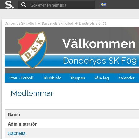
Danderyds SK Fotboll
Danderyds SK Fotboll
Danderyds SK F09
Danderyds SK F09
Start - Fotboll
Klubbinfo
Truppen
Våra lag
Kalender
Medlemmar
Namn
Administratör
Gabriella