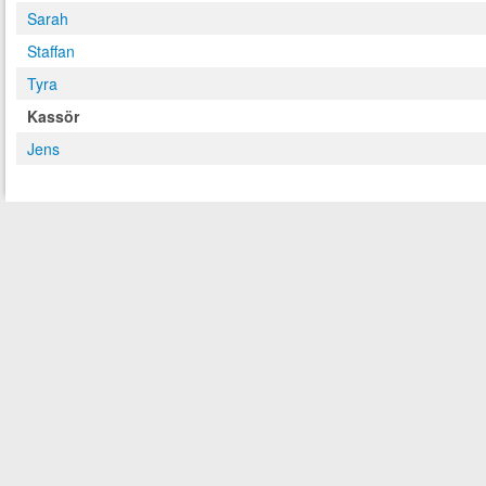
Sarah
Staffan
Tyra
Kassör
Jens