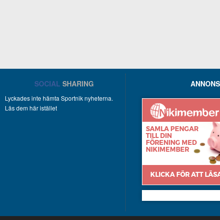
SOCIAL
SHARING
ANNONS
Lyckades inte hämta Sportnik nyheterna.
Läs dem här istället
Nikimember