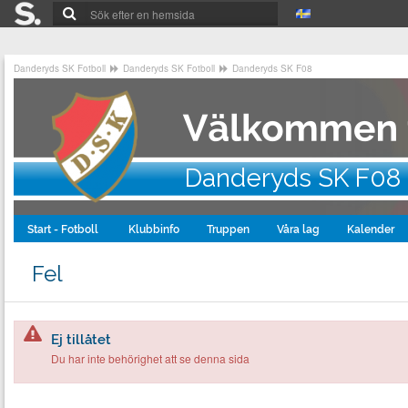
Danderyds SK Fotboll
Danderyds SK Fotboll
Danderyds SK F08
Danderyds SK F08
Start - Fotboll
Klubbinfo
Truppen
Våra lag
Kalender
Fel
Ej tillåtet
Du har inte behörighet att se denna sida