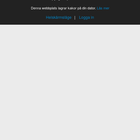
Denna webbplats lagrar kakor på din dator.
Läs mer
Helskärmsläge
|
Logga in