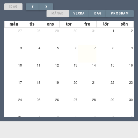
IDAG
MÅNAD
VECKA
DAG
PROGRAM
mån
tis
ons
tor
fre
lör
sön
27
28
29
30
31
1
2
3
4
5
6
7
8
9
10
11
12
13
14
15
16
17
18
19
20
21
22
23
24
25
26
27
28
29
30
31
1
2
3
4
5
6