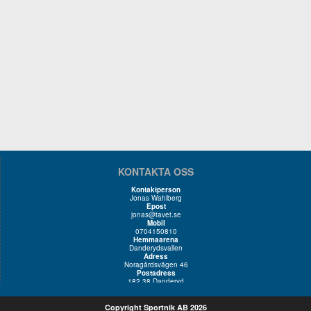
KONTAKTA OSS
Kontaktperson
Jonas Wahlberg
Epost
jonas@tavet.se
Mobil
0704150810
Hemmaarena
Danderydsvallen
Adress
Noragårdsvägen 46
Postadress
182 38 Danderyd
Copyright Sportnik AB 2026