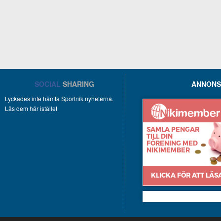
SOCIAL
SHARING
ANNONS
Lyckades inte hämta Sportnik nyheterna.
Läs dem här istället
Nikimember