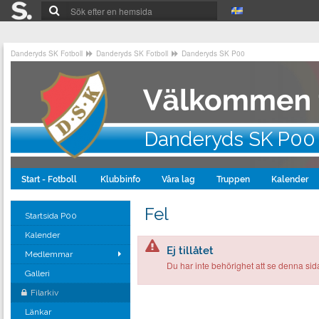
Danderyds SK Fotboll
Danderyds SK Fotboll
Danderyds SK P00
Danderyds SK P00
Start - Fotboll
Klubbinfo
Våra lag
Truppen
Kalender
Fel
Startsida P00
Kalender
Ej tillåtet
Medlemmar
Du har inte behörighet att se denna sid
Galleri
Filarkiv
Länkar