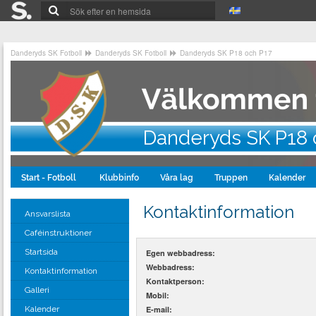
Danderyds SK Fotboll
Danderyds SK Fotboll
Danderyds SK P18 och P17
Danderyds SK P18 
Start - Fotboll
Klubbinfo
Våra lag
Truppen
Kalender
Kontaktinformation
Ansvarslista
Caféinstruktioner
Startsida
Egen webbadress:
Webbadress:
Kontaktinformation
Kontaktperson:
Galleri
Mobil:
E-mail:
Kalender