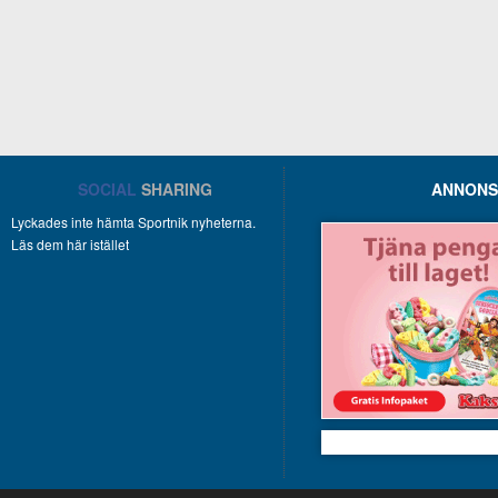
SOCIAL
SHARING
ANNONS
Lyckades inte hämta Sportnik nyheterna.
Läs dem här istället
Kakservice