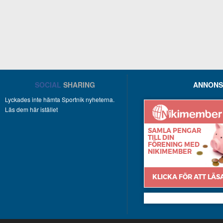
SOCIAL
SHARING
ANNONS
Lyckades inte hämta Sportnik nyheterna.
Läs dem här istället
Nikimember