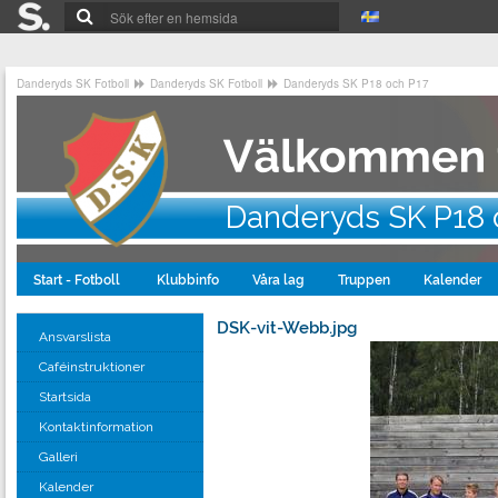
Danderyds SK Fotboll
Danderyds SK Fotboll
Danderyds SK P18 och P17
Danderyds SK P18 
Start - Fotboll
Klubbinfo
Våra lag
Truppen
Kalender
DSK-vit-Webb.jpg
Ansvarslista
Caféinstruktioner
Startsida
Kontaktinformation
Galleri
Kalender