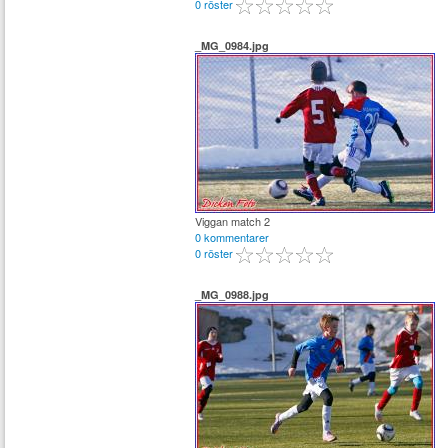
0 röster
_MG_0984.jpg
Viggan match 2
0 kommentarer
0 röster
_MG_0988.jpg