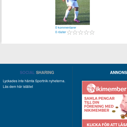
0 kommentarer
0 röster
SOCIAL
SHARING
ANNONS
Lyckades inte hämta Sportnik nyheterna.
Läs dem här istället