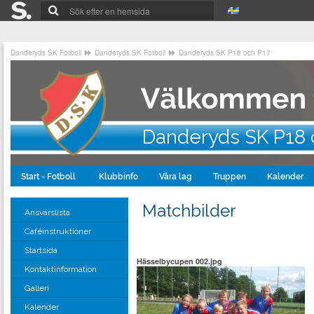
Danderyds SK Fotboll
Danderyds SK Fotboll
Danderyds SK P18 och P17
Danderyds SK P18 
Start - Fotboll
Klubbinfo
Våra lag
Truppen
Kalender
Matchbilder
Ansvarslista
Caféinstruktioner
Startsida
Hässelbycupen 002.jpg
Kontaktinformation
Galleri
Kalender