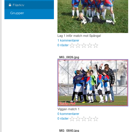
Filarkiv
Grupper
Lag 1 inför match mot Spånga!
1 kommentarer
0 röster
_MG_0826.jpg
Viggan match 1
0 kommentarer
0 röster
_MG_0840.jpg