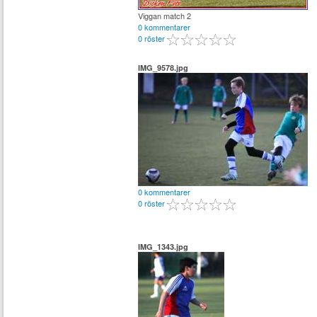
Viggan match 2
0 kommentarer
0 röster
IMG_9578.jpg
0 kommentarer
0 röster
IMG_1343.jpg