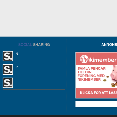
SOCIAL
SHARING
ANNONS
N
P
Nikimember