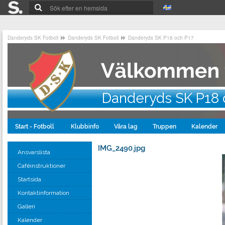
Danderyds SK Fotboll
Danderyds SK Fotboll
Danderyds SK P18 och P17
Danderyds SK P18 
Start - Fotboll
Klubbinfo
Våra lag
Truppen
Kalender
IMG_2490.jpg
Ansvarslista
Caféinstruktioner
Startsida
Kontaktinformation
Galleri
Kalender