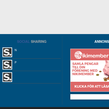
SOCIAL
SHARING
ANNONS
N
P
Nikimember