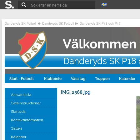
Danderyds SK Fotboll
Danderyds SK Fotboll
Danderyds SK P18 och P17
Danderyds SK P18 
Start - Fotboll
Klubbinfo
Våra lag
Truppen
Kalender
IMG_2568.jpg
Ansvarslista
Caféinstruktioner
Startsida
Kontaktinformation
Galleri
Kalender