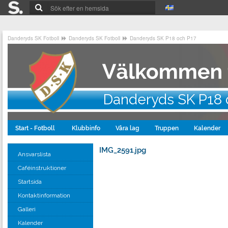
Danderyds SK Fotboll
Danderyds SK Fotboll
Danderyds SK P18 och P17
Danderyds SK P18 
Start - Fotboll
Klubbinfo
Våra lag
Truppen
Kalender
IMG_2591.jpg
Ansvarslista
Caféinstruktioner
Startsida
Kontaktinformation
Galleri
Kalender