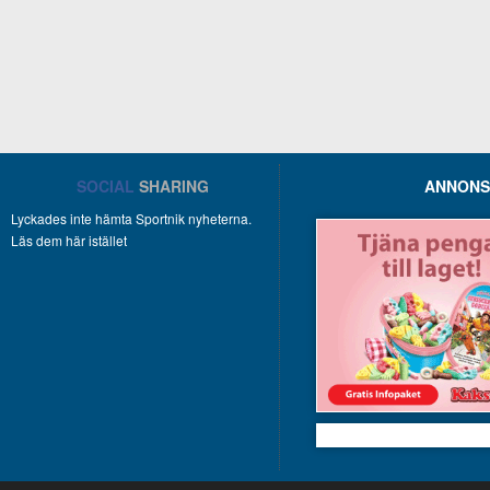
SOCIAL
SHARING
ANNONS
Lyckades inte hämta Sportnik nyheterna.
Läs dem här istället
Kakservice