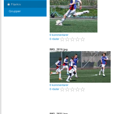
Filarkiv
Grupper
0 kommentarer
0 röster
IMG_2816.jpg
0 kommentarer
0 röster
IMG_2831.jpg