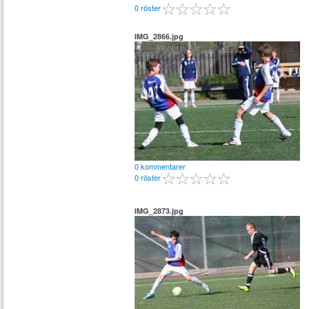
0 röster
IMG_2866.jpg
0 kommentarer
0 röster
IMG_2873.jpg