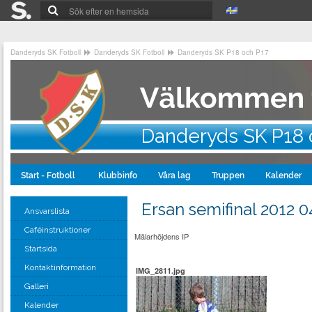
Danderyds SK Fotboll
Danderyds SK Fotboll
Danderyds SK P18 och P17
Danderyds SK P18 
Start - Fotboll
Klubbinfo
Våra lag
Truppen
Kalender
Ersan semifinal 2012 0
Ansvarslista
Caféinstruktioner
Mälarhöjdens IP
Startsida
Kontaktinformation
IMG_2811.jpg
Galleri
Kalender