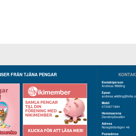
SER FRÅN TJÄNA PENGAR
KONTAK
Kontaktperson
Andreas Wildling
Epost
andreas.wildling@telia.
Mobil
0733671884
Hemmaarena
Danderydsvallen
Adress
Noragårdsvägen 46
Postadress