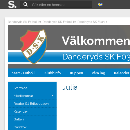
Danderyds SK Fotboll
Danderyds SK Fotboll
Danderyds SK F03/04
Danderyds SK F0
Start - Fotboll
Klubbinfo
Truppen
Våra lag
Kalender
Julia
Startsida
Medlemmar
Regler S:t Eriks cupen
Kalender
Galleri
Gästbok