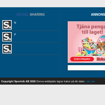
SOCIAL
SHARING
ANNONS
N
P
Kakservice
Denna webbplats lagrar kakor på din dator.
Läs mer
Copyright Sportnik AB 2026