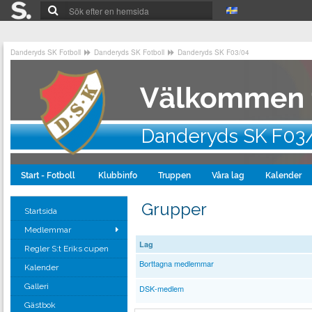
Danderyds SK Fotboll
Danderyds SK Fotboll
Danderyds SK F03/04
Danderyds SK F03
Start - Fotboll
Klubbinfo
Truppen
Våra lag
Kalender
Grupper
Startsida
Medlemmar
Lag
Regler S:t Eriks cupen
Borttagna medlemmar
Kalender
Galleri
DSK-medlem
Gästbok