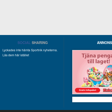
SOCIAL
SHARING
ANNONS
Lyckades inte hämta Sportnik nyheterna.
Läs dem här istället
Kakservice