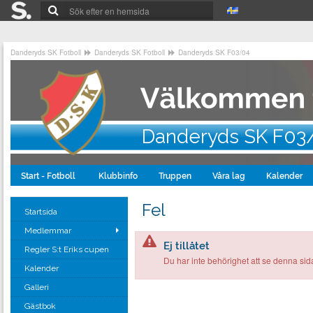
Danderyds SK Fotboll
Danderyds SK Fotboll
Danderyds SK F03/04
Danderyds SK F03
Start - Fotboll
Klubbinfo
Truppen
Våra lag
Kalender
Fel
Startsida
Medlemmar
Ej tillåtet
Regler S:t Eriks cupen
Du har inte behörighet att se denna sid
Kalender
Galleri
Gästbok