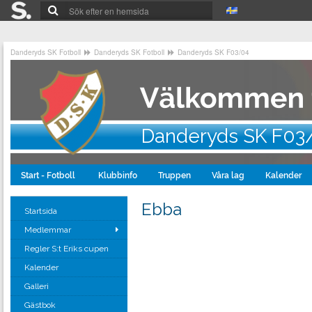
Danderyds SK Fotboll
Danderyds SK Fotboll
Danderyds SK F03/04
Danderyds SK F03
Start - Fotboll
Klubbinfo
Truppen
Våra lag
Kalender
Ebba
Startsida
Medlemmar
Regler S:t Eriks cupen
Kalender
Galleri
Gästbok