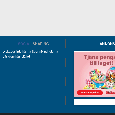
SOCIAL
SHARING
ANNONS
Lyckades inte hämta Sportnik nyheterna.
Läs dem här istället
Kakservice