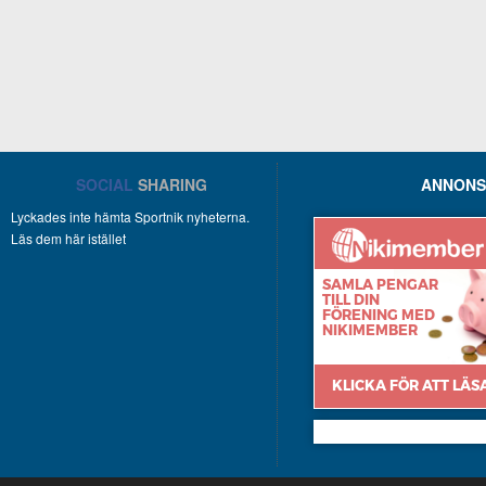
SOCIAL
SHARING
ANNONS
Lyckades inte hämta Sportnik nyheterna.
Läs dem här istället
Nikimember