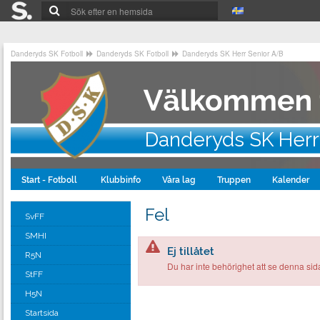
Danderyds SK Fotboll
Danderyds SK Fotboll
Danderyds SK Herr Senior A/B
Danderyds SK Herr
Start - Fotboll
Klubbinfo
Våra lag
Truppen
Kalender
Fel
SvFF
SMHI
Ej tillåtet
R5N
Du har inte behörighet att se denna sid
StFF
H5N
Startsida